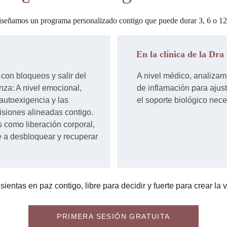
diseñamos un programa personalizado contigo que puede durar 3, 6 o 12 
En la clínica de la Dra 
 con bloqueos y salir del 
A nivel médico, analizam
za: A nivel emocional, 
de inflamación para ajust
autoexigencia y las 
el soporte biológico nec
isiones alineadas contigo. 
s como liberación corporal, 
e a desbloquear y recuperar 
sientas en paz contigo, libre para decidir y fuerte para crear l
PRIMERA SESIÓN GRATUITA